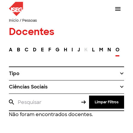
Início
/
Pessoas
Docentes
A
B
C
D
E
F
G
H
I
J
K
L
M
N
O
P
Tipo
Ciências Sociais
Limpar Filtros
Não foram encontrados docentes.