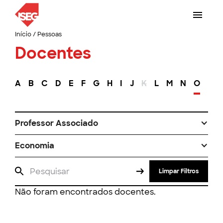
Início
/
Pessoas
Docentes
A
B
C
D
E
F
G
H
I
J
K
L
M
N
O
P
Professor Associado
Economia
Limpar Filtros
Não foram encontrados docentes.