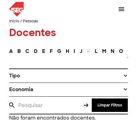
Início
/
Pessoas
Docentes
A
B
C
D
E
F
G
H
I
J
K
L
M
N
O
P
Tipo
Economia
Limpar Filtros
Não foram encontrados docentes.