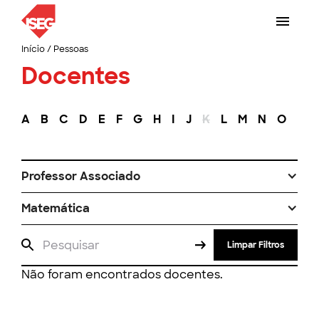
Início
/
Pessoas
Docentes
A
B
C
D
E
F
G
H
I
J
K
L
M
N
O
P
Professor Associado
Matemática
Limpar Filtros
Não foram encontrados docentes.