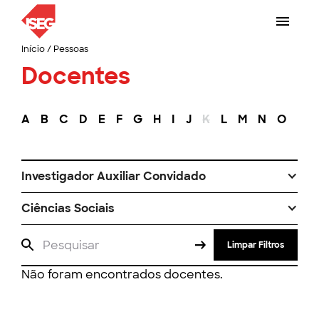
Início
/
Pessoas
Docentes
A
B
C
D
E
F
G
H
I
J
K
L
M
N
O
P
Investigador Auxiliar Convidado
Ciências Sociais
Limpar Filtros
Não foram encontrados docentes.