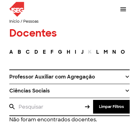
Início
/
Pessoas
Docentes
A
B
C
D
E
F
G
H
I
J
K
L
M
N
O
P
Professor Auxiliar com Agregação
Ciências Sociais
Limpar Filtros
Não foram encontrados docentes.