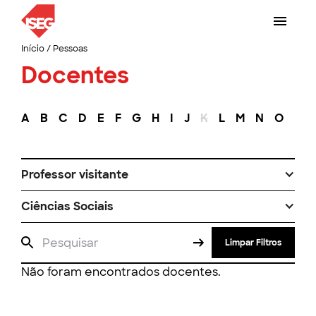
Início
/
Pessoas
Docentes
A
B
C
D
E
F
G
H
I
J
K
L
M
N
O
P
Professor visitante
Ciências Sociais
Limpar Filtros
Não foram encontrados docentes.