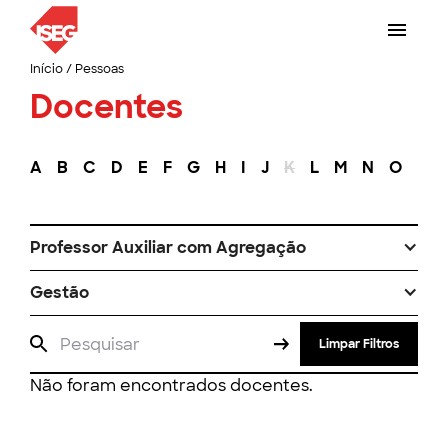
Início
/
Pessoas
Docentes
A
B
C
D
E
F
G
H
I
J
K
L
M
N
O
P
Professor Auxiliar com Agregação
Gestão
Limpar Filtros
Não foram encontrados docentes.