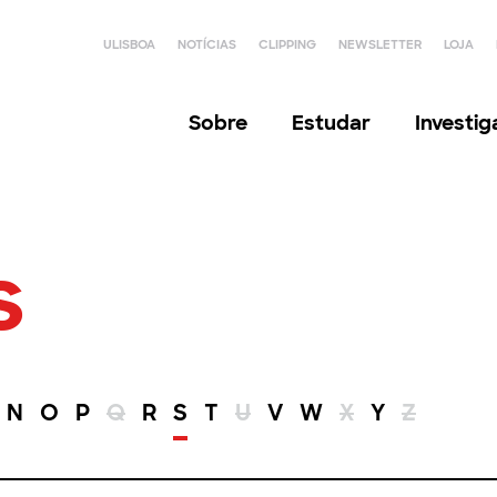
ULISBOA
NOTÍCIAS
CLIPPING
NEWSLETTER
LOJA
Sobre
Estudar
Investi
s
N
O
P
Q
R
S
T
U
V
W
X
Y
Z