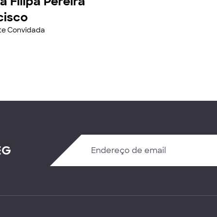
a Filipa Pereira
cisco
nte Convidada
EG