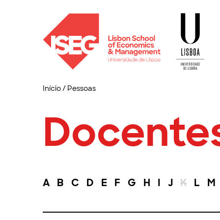
Início
/
Pessoas
Docente
A
B
C
D
E
F
G
H
I
J
K
L
M