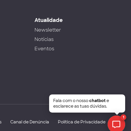
s
Atualidade
Newsletter
Notícias
Eventos
Fala com o nosso
chatbot
e
esclarece as tuas dúvidas.
1
s
Canal de Denúncia
Política de Privacidade
Chat