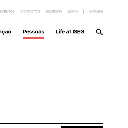
EVENTOS
CONTACTOS
HELPDESK
LOGIN
ENGLISH
gação
Pessoas
Life at ISEG