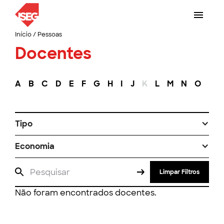
Início
/
Pessoas
Docentes
A
B
C
D
E
F
G
H
I
J
K
L
M
N
O
P
Tipo
Economia
Limpar Filtros
Não foram encontrados docentes.