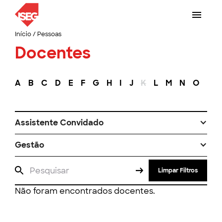
Início
/
Pessoas
Docentes
A
B
C
D
E
F
G
H
I
J
K
L
M
N
O
P
Assistente Convidado
Gestão
Limpar Filtros
Não foram encontrados docentes.