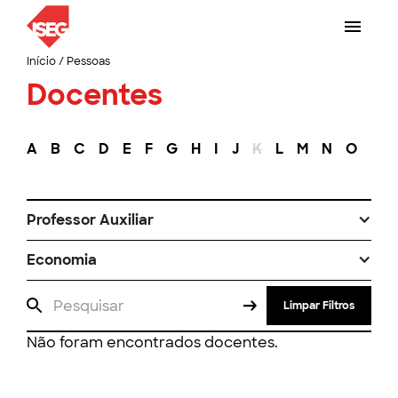
Início
/
Pessoas
Docentes
A
B
C
D
E
F
G
H
I
J
K
L
M
N
O
P
Professor Auxiliar
Economia
Limpar Filtros
Não foram encontrados docentes.