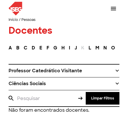
Início
/
Pessoas
Docentes
A
B
C
D
E
F
G
H
I
J
K
L
M
N
O
P
Professor Catedrático Visitante
Ciências Sociais
Limpar Filtros
Não foram encontrados docentes.