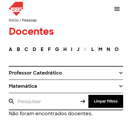
Início
/
Pessoas
Docentes
A
B
C
D
E
F
G
H
I
J
K
L
M
N
O
P
Professor Catedrático
Matemática
Limpar Filtros
Não foram encontrados docentes.