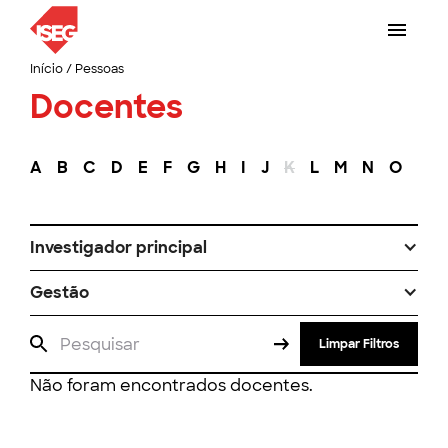
Início
/
Pessoas
Docentes
A
B
C
D
E
F
G
H
I
J
K
L
M
N
O
P
Investigador principal
Gestão
Limpar Filtros
Não foram encontrados docentes.