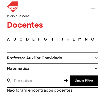
Início
/
Pessoas
Docentes
A
B
C
D
E
F
G
H
I
J
K
L
M
N
O
P
Professor Auxiliar Convidado
Matemática
Limpar Filtros
Não foram encontrados docentes.