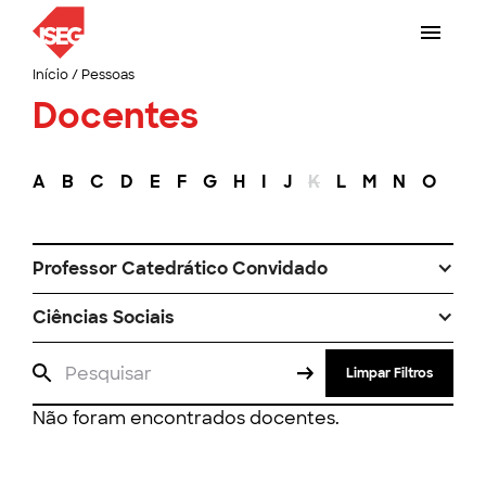
Início
/
Pessoas
Docentes
A
B
C
D
E
F
G
H
I
J
K
L
M
N
O
P
Professor Catedrático Convidado
Ciências Sociais
Limpar Filtros
Não foram encontrados docentes.