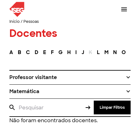
Início
/
Pessoas
Docentes
A
B
C
D
E
F
G
H
I
J
K
L
M
N
O
P
Professor visitante
Matemática
Limpar Filtros
Não foram encontrados docentes.