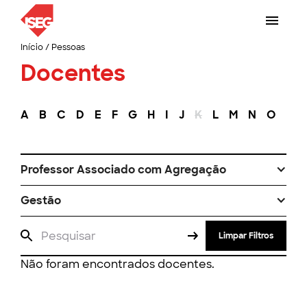
Início
/
Pessoas
Docentes
A
B
C
D
E
F
G
H
I
J
K
L
M
N
O
P
Professor Associado com Agregação
Gestão
Limpar Filtros
Não foram encontrados docentes.