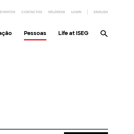
EVENTOS
CONTACTOS
HELPDESK
LOGIN
ENGLISH
gação
Pessoas
Life at ISEG