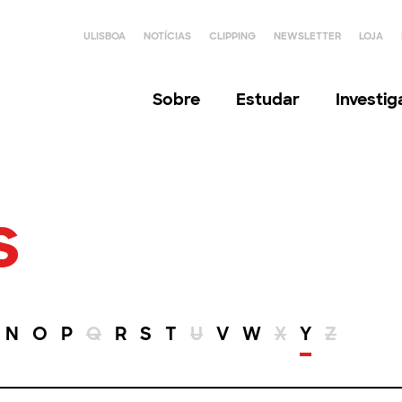
ULISBOA
NOTÍCIAS
CLIPPING
NEWSLETTER
LOJA
Sobre
Estudar
Investi
s
N
O
P
Q
R
S
T
U
V
W
X
Y
Z