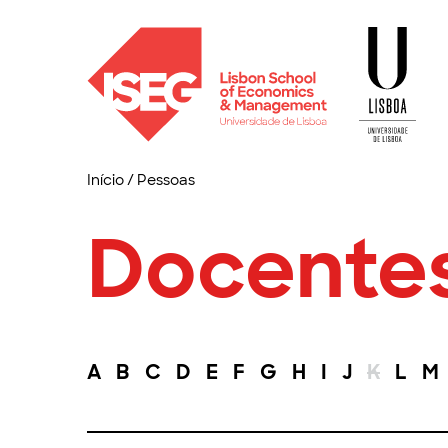
Início
/
Pessoas
Docente
A
B
C
D
E
F
G
H
I
J
K
L
M