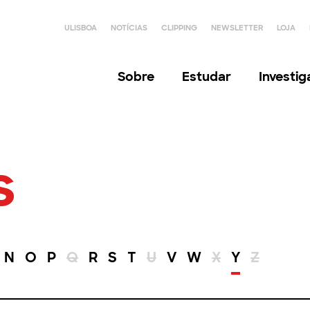
ULISBOA
NOTÍCIAS
CLIPPING
NEWSLETTER
LOJA
Sobre
Estudar
Investi
s
N
O
P
Q
R
S
T
U
V
W
X
Y
Z