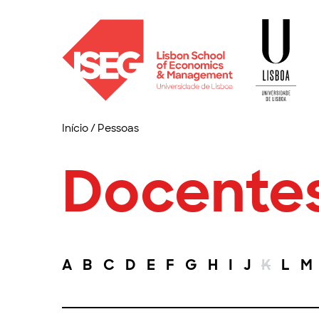
Início
/
Pessoas
Docente
A
B
C
D
E
F
G
H
I
J
K
L
M