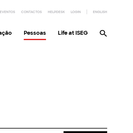
EVENTOS
CONTACTOS
HELPDESK
LOGIN
ENGLISH
gação
Pessoas
Life at ISEG