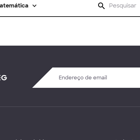
atemática
EG