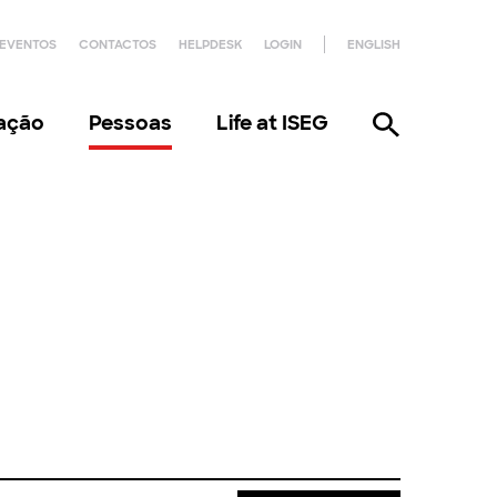
EVENTOS
CONTACTOS
HELPDESK
LOGIN
ENGLISH
gação
Pessoas
Life at ISEG