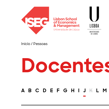
Início
/
Pessoas
Docente
A
B
C
D
E
F
G
H
I
J
K
L
M