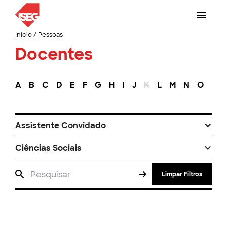
Início
/
Pessoas
Docentes
A
B
C
D
E
F
G
H
I
J
K
L
M
N
O
P
Assistente Convidado
Ciências Sociais
Limpar Filtros