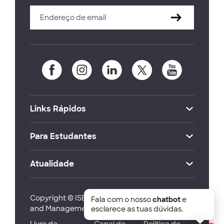
Links Rápidos
Para Estudantes
Atualidade
Copyright © ISEG Lisbon School of Economics
Fala com o nosso
chatbot
e
and Management 2026
esclarece as tuas dúvidas.