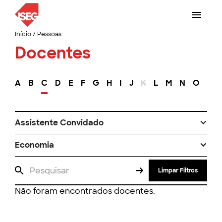
Início
/
Pessoas
Docentes
A
B
C
D
E
F
G
H
I
J
K
L
M
N
O
P
Assistente Convidado
Economia
Limpar Filtros
Não foram encontrados docentes.