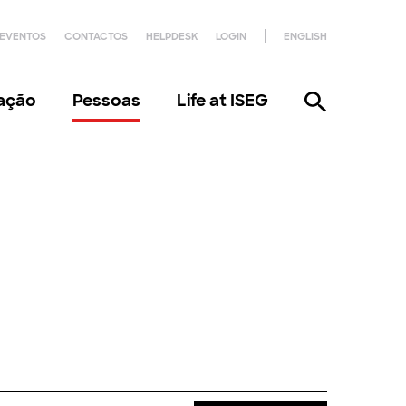
EVENTOS
CONTACTOS
HELPDESK
LOGIN
ENGLISH
gação
Pessoas
Life at ISEG