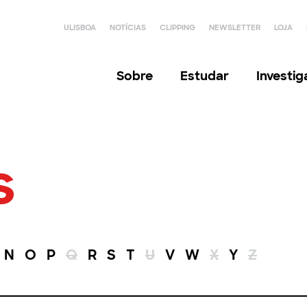
ULISBOA
NOTÍCIAS
CLIPPING
NEWSLETTER
LOJA
Sobre
Estudar
Investi
s
N
O
P
Q
R
S
T
U
V
W
X
Y
Z