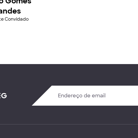
o Gomes
andes
nte Convidado
EG