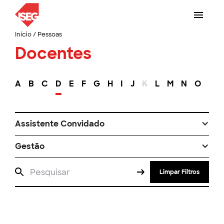
Início
/
Pessoas
Docentes
A
B
C
D
E
F
G
H
I
J
K
L
M
N
O
P
Assistente Convidado
Gestão
Limpar Filtros