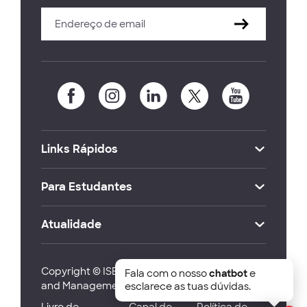
Links Rápidos
Para Estudantes
Atualidade
Copyright © ISEG Lisbon School of Economics
Fala com o nosso
chatbot
e
and Management 2026
esclarece as tuas dúvidas.