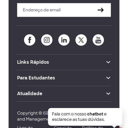
Links Rápidos
Para Estudantes
Atualidade
Copyright © ISEG Lisbon School of Economics
Fala com o nosso
chatbot
e
and Management 2026
esclarece as tuas dúvidas.