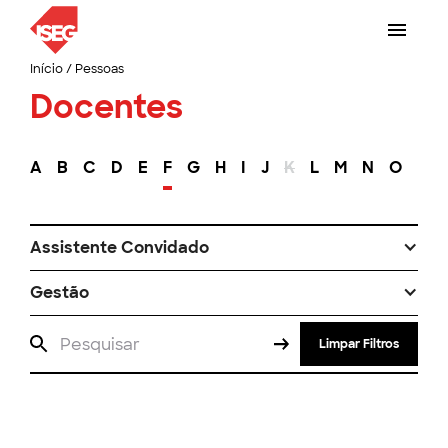
Início
/
Pessoas
Docentes
A
B
C
D
E
F
G
H
I
J
K
L
M
N
O
P
Assistente Convidado
Gestão
Limpar Filtros