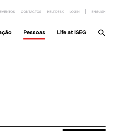
EVENTOS
CONTACTOS
HELPDESK
LOGIN
ENGLISH
gação
Pessoas
Life at ISEG