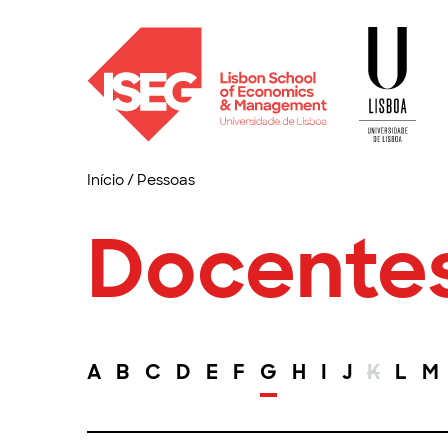
Início
/
Pessoas
Docente
A
B
C
D
E
F
G
H
I
J
K
L
M