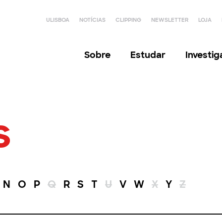
ULISBOA
NOTÍCIAS
CLIPPING
NEWSLETTER
LOJA
Sobre
Estudar
Investi
s
N
O
P
Q
R
S
T
U
V
W
X
Y
Z