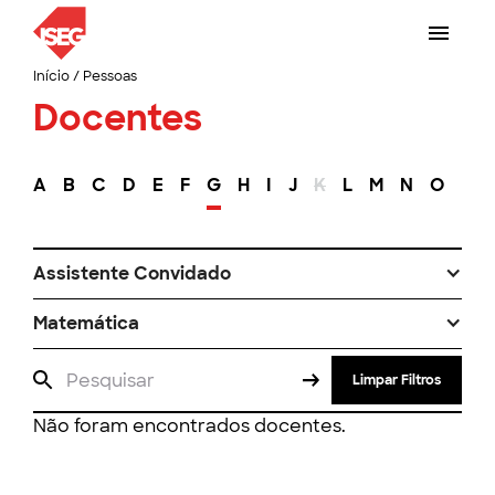
Início
/
Pessoas
Docentes
A
B
C
D
E
F
G
H
I
J
K
L
M
N
O
P
Assistente Convidado
Matemática
Limpar Filtros
Não foram encontrados docentes.