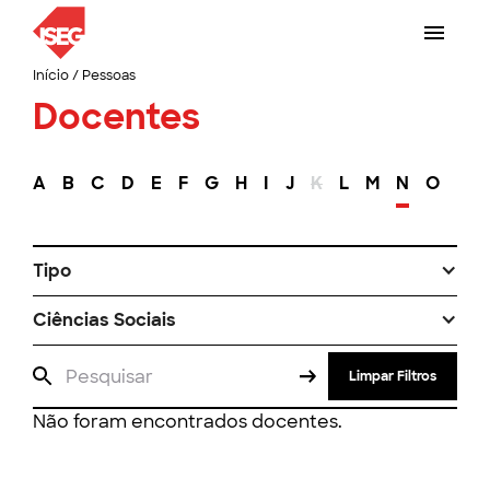
Início
/
Pessoas
Docentes
A
B
C
D
E
F
G
H
I
J
K
L
M
N
O
P
Tipo
Ciências Sociais
Limpar Filtros
Não foram encontrados docentes.