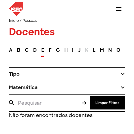
Início
/
Pessoas
Docentes
A
B
C
D
E
F
G
H
I
J
K
L
M
N
O
P
Tipo
Matemática
Limpar Filtros
Não foram encontrados docentes.