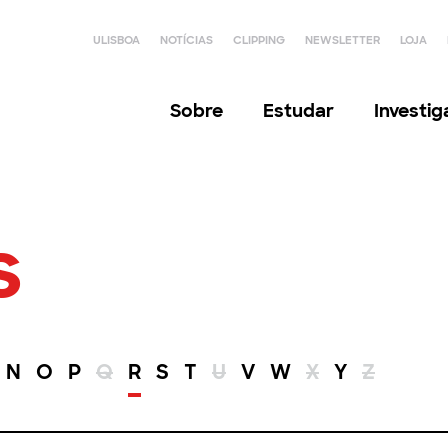
ULISBOA
NOTÍCIAS
CLIPPING
NEWSLETTER
LOJA
Sobre
Estudar
Investi
s
N
O
P
Q
R
S
T
U
V
W
X
Y
Z