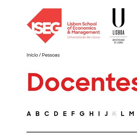
Início
/
Pessoas
Docente
A
B
C
D
E
F
G
H
I
J
K
L
M