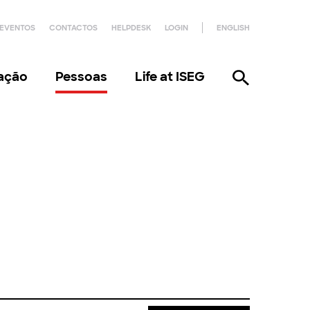
EVENTOS
CONTACTOS
HELPDESK
LOGIN
ENGLISH
gação
Pessoas
Life at ISEG