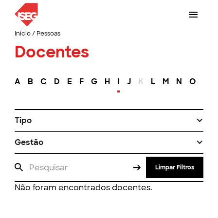
Início
/
Pessoas
Docentes
A
B
C
D
E
F
G
H
I
J
K
L
M
N
O
P
Tipo
Gestão
Limpar Filtros
Não foram encontrados docentes.