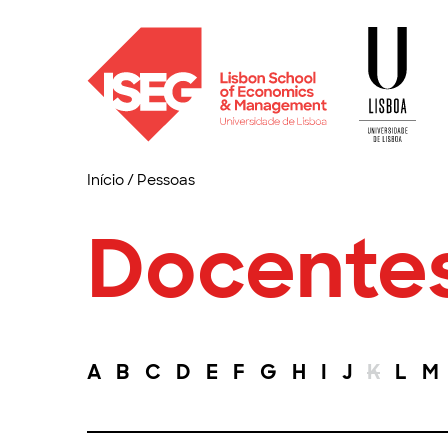
Início
/
Pessoas
Docente
A
B
C
D
E
F
G
H
I
J
K
L
M