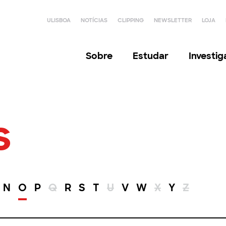
ULISBOA
NOTÍCIAS
CLIPPING
NEWSLETTER
LOJA
Sobre
Estudar
Investi
s
N
O
P
Q
R
S
T
U
V
W
X
Y
Z