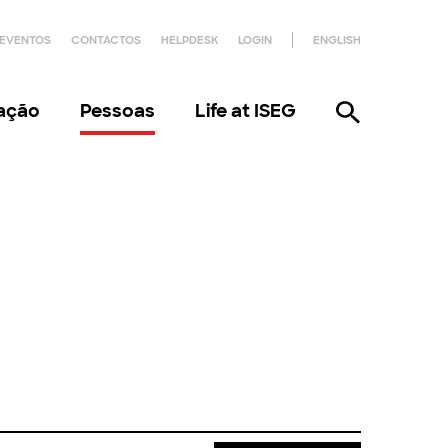
EVENTOS
CONTACTOS
HELPDESK
LOGIN
ENGLISH
gação
Pessoas
Life at ISEG