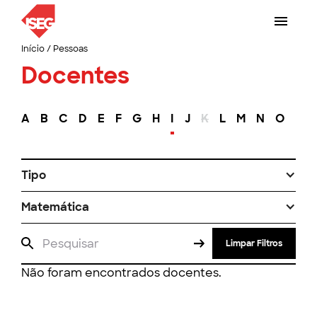
Início
/
Pessoas
Docentes
A
B
C
D
E
F
G
H
I
J
K
L
M
N
O
P
Tipo
Matemática
Limpar Filtros
Não foram encontrados docentes.