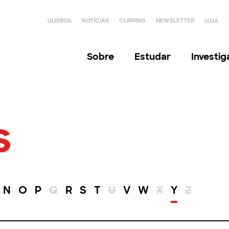
ULISBOA
NOTÍCIAS
CLIPPING
NEWSLETTER
LOJA
Sobre
Estudar
Investi
s
N
O
P
Q
R
S
T
U
V
W
X
Y
Z