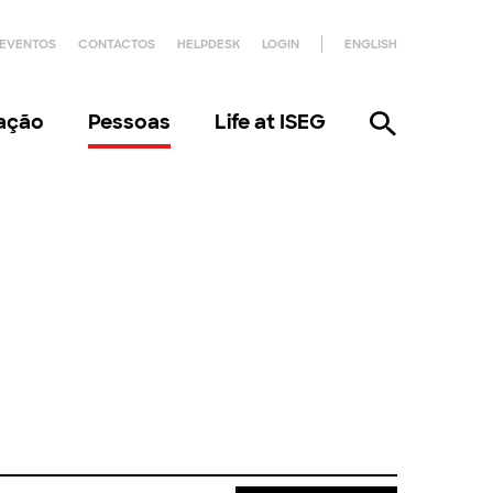
EVENTOS
CONTACTOS
HELPDESK
LOGIN
ENGLISH
gação
Pessoas
Life at ISEG