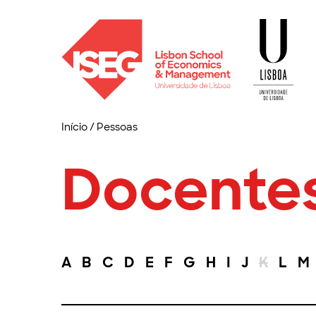
Início
/
Pessoas
Docente
A
B
C
D
E
F
G
H
I
J
K
L
M