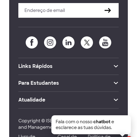
Links Rápidos
Para Estudantes
Atualidade
Copyright © ISEG Lisbon School of Economics
Fala com o nosso
chatbot
e
and Management 2026
esclarece as tuas dúvidas.
Livro de
Canal de
Política de