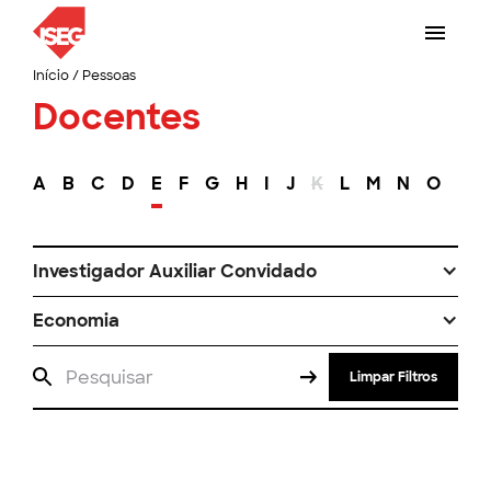
Início
/
Pessoas
Docentes
A
B
C
D
E
F
G
H
I
J
K
L
M
N
O
P
Investigador Auxiliar Convidado
Economia
Limpar Filtros