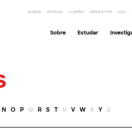
ULISBOA
NOTÍCIAS
CLIPPING
NEWSLETTER
LOJA
Sobre
Estudar
Investi
s
N
O
P
Q
R
S
T
U
V
W
X
Y
Z