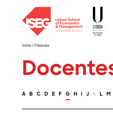
Início
/
Pessoas
Docente
A
B
C
D
E
F
G
H
I
J
K
L
M