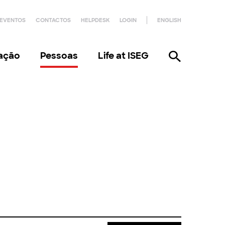
EVENTOS
CONTACTOS
HELPDESK
LOGIN
ENGLISH
gação
Pessoas
Life at ISEG