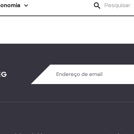
conomia
EG