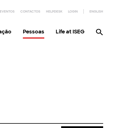
EVENTOS
CONTACTOS
HELPDESK
LOGIN
ENGLISH
gação
Pessoas
Life at ISEG