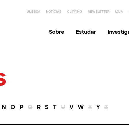
ULISBOA
NOTÍCIAS
CLIPPING
NEWSLETTER
LOJA
Sobre
Estudar
Investi
s
N
O
P
Q
R
S
T
U
V
W
X
Y
Z