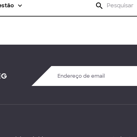
estão
EG