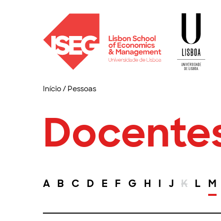
Início
/
Pessoas
Docente
A
B
C
D
E
F
G
H
I
J
K
L
M