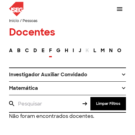
Início
/
Pessoas
Docentes
A
B
C
D
E
F
G
H
I
J
K
L
M
N
O
P
Investigador Auxiliar Convidado
Matemática
Limpar Filtros
Não foram encontrados docentes.