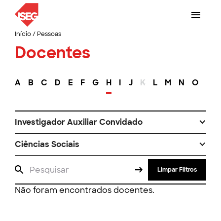
Início
/
Pessoas
Docentes
A
B
C
D
E
F
G
H
I
J
K
L
M
N
O
P
Investigador Auxiliar Convidado
Ciências Sociais
Limpar Filtros
Não foram encontrados docentes.