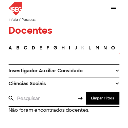
Início
/
Pessoas
Docentes
A
B
C
D
E
F
G
H
I
J
K
L
M
N
O
P
Investigador Auxiliar Convidado
Ciências Sociais
Limpar Filtros
Não foram encontrados docentes.