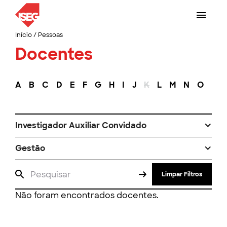
Início
/
Pessoas
Docentes
A
B
C
D
E
F
G
H
I
J
K
L
M
N
O
P
Investigador Auxiliar Convidado
Gestão
Limpar Filtros
Não foram encontrados docentes.