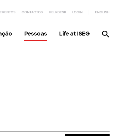
EVENTOS
CONTACTOS
HELPDESK
LOGIN
ENGLISH
gação
Pessoas
Life at ISEG