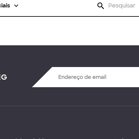
iais
EG