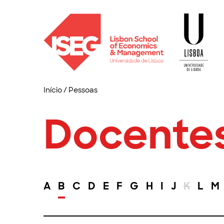
Início
/
Pessoas
Docente
A
B
C
D
E
F
G
H
I
J
K
L
M