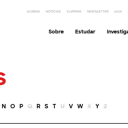
ULISBOA
NOTÍCIAS
CLIPPING
NEWSLETTER
LOJA
Sobre
Estudar
Investi
s
N
O
P
Q
R
S
T
U
V
W
X
Y
Z