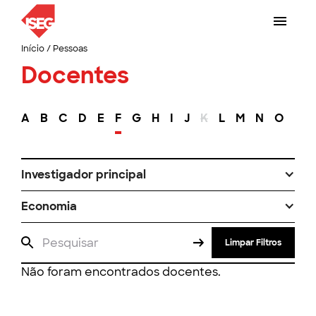
Início
/
Pessoas
Docentes
A
B
C
D
E
F
G
H
I
J
K
L
M
N
O
P
Investigador principal
Economia
Limpar Filtros
Não foram encontrados docentes.