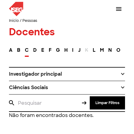
Início
/
Pessoas
Docentes
A
B
C
D
E
F
G
H
I
J
K
L
M
N
O
P
Investigador principal
Ciências Sociais
Limpar Filtros
Não foram encontrados docentes.