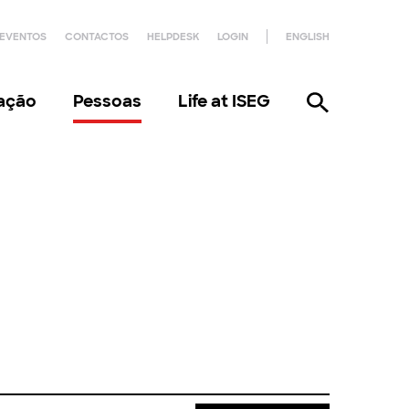
EVENTOS
CONTACTOS
HELPDESK
LOGIN
ENGLISH
gação
Pessoas
Life at ISEG