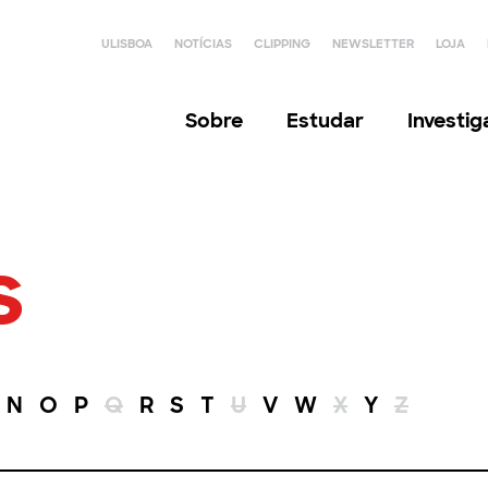
ULISBOA
NOTÍCIAS
CLIPPING
NEWSLETTER
LOJA
Sobre
Estudar
Investi
s
N
O
P
Q
R
S
T
U
V
W
X
Y
Z