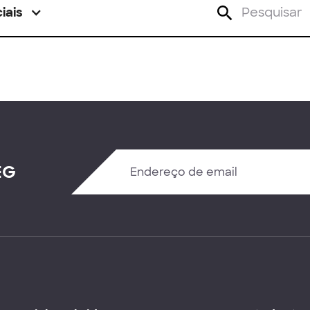
iais
EG