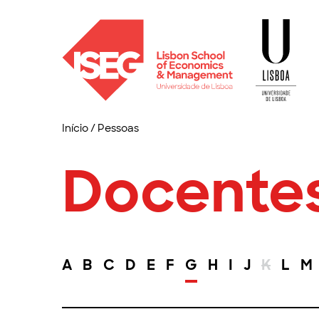
Início
/
Pessoas
Docente
A
B
C
D
E
F
G
H
I
J
K
L
M