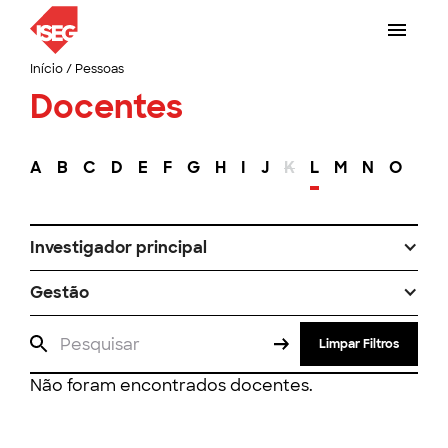
Início
/
Pessoas
Docentes
A
B
C
D
E
F
G
H
I
J
K
L
M
N
O
P
Investigador principal
Gestão
Limpar Filtros
Não foram encontrados docentes.