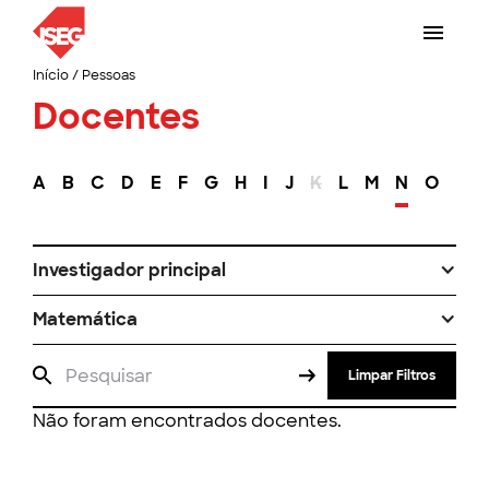
Início
/
Pessoas
Docentes
A
B
C
D
E
F
G
H
I
J
K
L
M
N
O
P
Investigador principal
Matemática
Limpar Filtros
Não foram encontrados docentes.