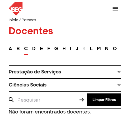
Início
/
Pessoas
Docentes
A
B
C
D
E
F
G
H
I
J
K
L
M
N
O
P
Prestação de Serviços
Ciências Sociais
Limpar Filtros
Não foram encontrados docentes.